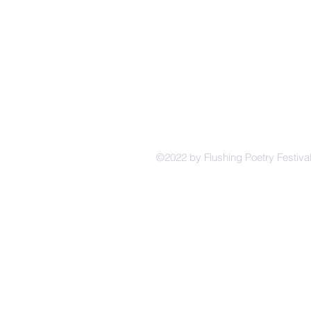
​联系我们
法拉盛诗歌节组委会
FLUSHING PEO
纽约一行
FIRST LINE NEW YORK
​纽约海外华文作家笔会
CWAC
39-07 Prince Street Suit 2C Flushing,
©2022 by Flushing Poetry Festiva