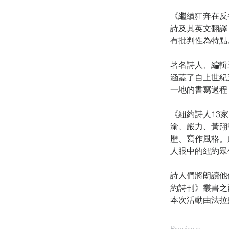
《繼續狂奔在反
詩及其英文翻譯
有批判性為特點
著名詩人、編輯
涵蓋了自上世紀
一地的書寫過程
《紐約詩人13
渝、嚴力、黃翔
歷、寫作風格。
人眼中的紐約眾
詩人們將朗讀他
約詩刊》叢書之
本次活動由法拉
Previous