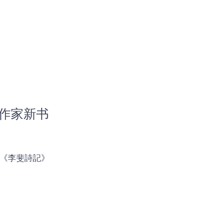
拉盛诗歌节
纽约一行
作家笔会
More
书馆
裔作家新书
裔作
》《李斐詩記》
4)