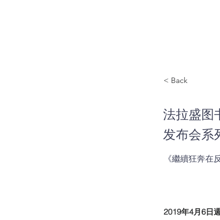
< Back
法拉
法拉盛图
发布会系列 
新移
《繼續狂奔在
家新
2019年4月6日