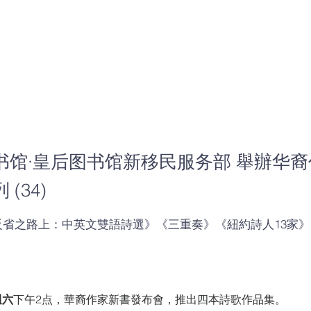
关于我们
法
盛图书馆·皇后图
书馆·皇后图书馆新移民服务部 舉辦华
(34)
民服务部 舉辦华
反省之路上：中英文雙語詩選》《三重奏》《紐約詩人13家
书发布会系列 (3
週六
下午2点，華裔作家新書發布會，推出四本詩歌作品集。