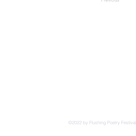
​联系我们
法拉盛诗歌节组委会
FLUSHING PEO
纽约一行
FIRST LINE NEW YORK
​纽约海外华文作家笔会
CWAC
39-07 Prince Street Suit 2C Flushing,
©2022 by Flushing Poetry Festiva