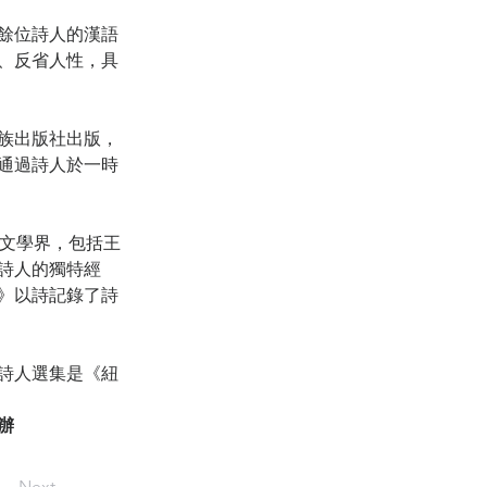
餘位詩人的漢語
、反省人性，具
族出版社出版，
通過詩人於一時
約文學界，包括王
詩人的獨特經
》以詩記錄了詩
詩人選集是《紐
辦
Next