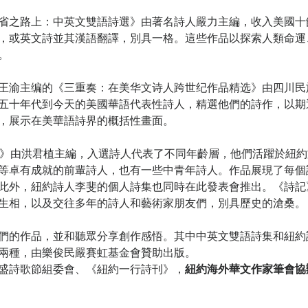
省之路上：中英文雙語詩選》由著名詩人嚴力主編，收入美國十
，或英文詩並其漢語翻譯，別具一格。這些作品以探索人類命運
。
王渝主编的《三重奏：在美华文诗人跨世纪作品精选》由四川民
五十年代到今天的美國華語代表性詩人，精選他們的詩作，以期
，展示在美華語詩界的概括性畫面。
家》由洪君植主編，入選詩人代表了不同年齡層，他們活躍於紐
等卓有成就的前輩詩人，也有一些中青年詩人。作品展現了每個
此外，紐約詩人李斐的個人詩集也同時在此發表會推出。《詩記
生相，以及交往多年的詩人和藝術家朋友們，別具歷史的滄桑。
們的作品，並和聽眾分享創作感悟。其中中英文雙語詩集和紐約
兩種，由樂俊民嚴賽虹基金會贊助出版。
盛詩歌節組委會、《紐約一行詩刊》，
紐約海外華文作家筆會協